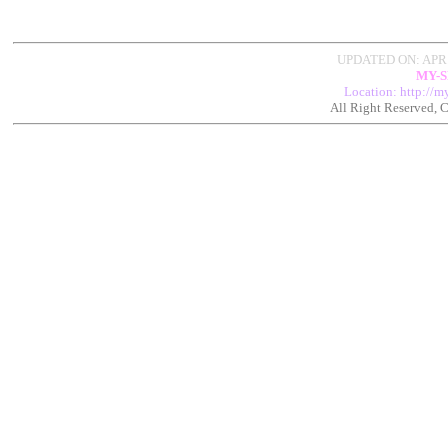
UPDATED ON: APR
MY-
Location: http://m
All Right Reserved,