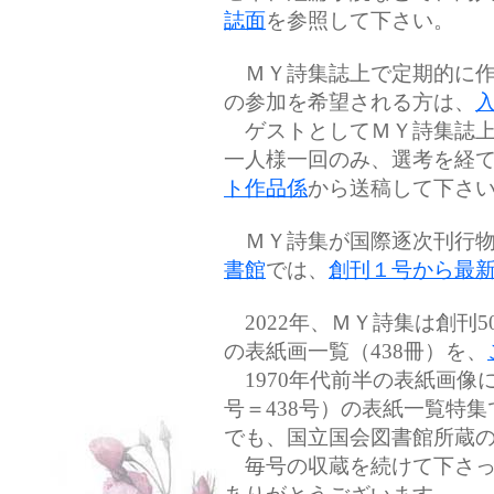
誌面
を参照して下さい。
ＭＹ詩集誌上で定期的に作
の参加を希望される方は、
ゲストとしてＭＹ詩集誌上
一人様一回のみ、選考を経
ト作品係
から送稿して下さ
ＭＹ詩集が国際逐次刊行物
書館
では、
創刊１号から最
2022年、ＭＹ詩集は創刊5
の表紙画一覧（438冊）を、
1970年代前半の表紙画像に
号＝438号）の表紙一覧特
でも、国立国会図書館所蔵
毎号の収蔵を続けて下さっ