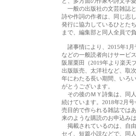
ど、多方面の作家や詩文学
一般の出版社の文芸雑誌と
詩や作詞の作者は、同じ志
発行に協力しているひとた
まで、編集部と同人全員で
諸事情により、2015年1月
などの一般読者向けサービ
阪屋栗田（2019年より楽
出版販売、太洋社など、取次各
年にわたる長い期間、いろ
がとうございます。
その後のＭＹ詩集は、同人
続けています。2018年2月
売目的で作られる雑誌では
来のような購読のお申込み
掲載されているのは、自由
セイ、短篇小説などで、同人